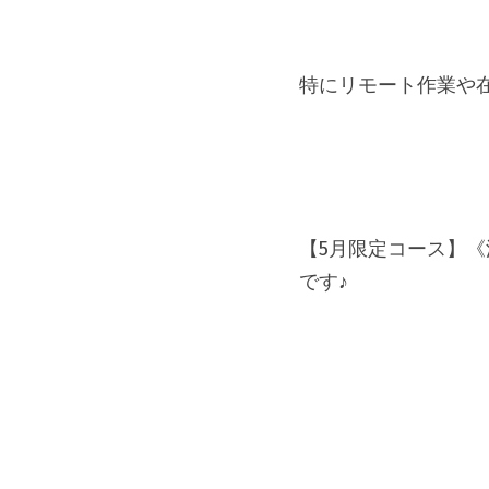
特にリモート作業や
【5月限定コース】《
です♪