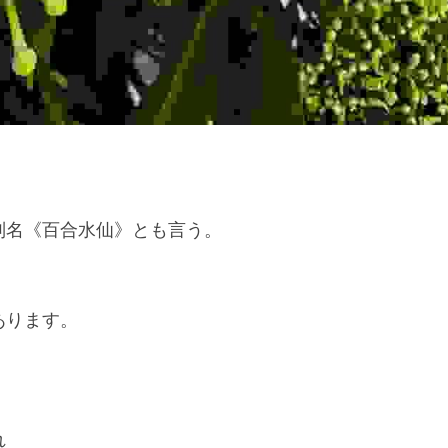
】
別名《百合水仙》とも言う。
あります。
れ