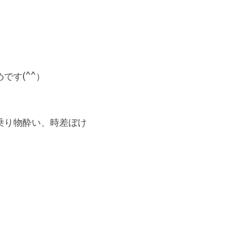
です(^^）
乗り物酔い、時差ぼけ