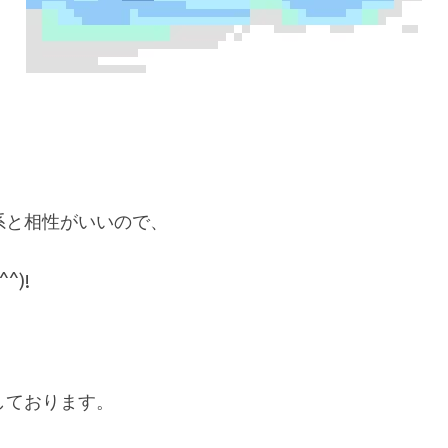
系と相性がいいので、
^)!
しております。