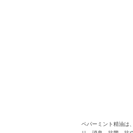
ペパーミント精油は
リ、消臭、抗菌、抗