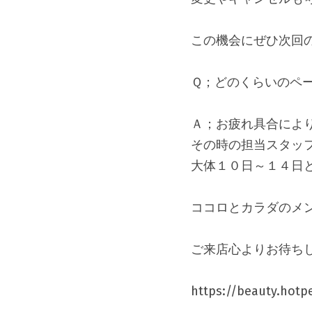
この機会にぜひ次回
Ｑ；どのくらいのペ
Ａ；お疲れ具合によ
その時の担当スタッ
大体１０日～１４日
ココロとカラダのメン
ご来店心よりお待ち
https://beauty.hotp