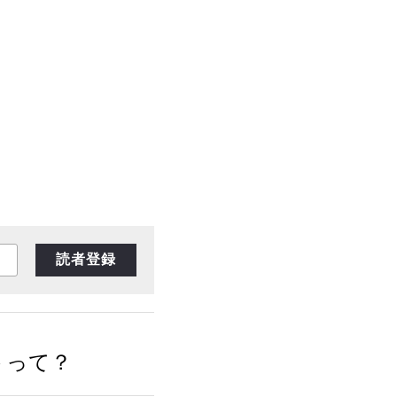
読者登録
トって？