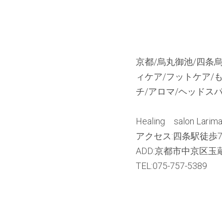
京都/烏丸御池/四条
ディケア/フットケア
レッチ/アロマ/ヘッ
Healing　salon 
アクセス:四条駅徒歩
ADD:京都市中京区玉蔵
TEL:075-757-5389