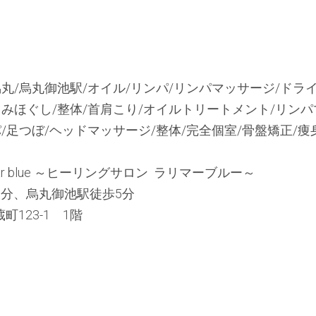
烏丸/烏丸御池駅/オイル/リンパ/リンパマッサージ/ド
/もみほぐし/整体/首肩こり/オイルトリートメント/リ
ドスパ/足つぼ/ヘッドマッサージ/整体/完全個室/骨盤矯
Larimar blue ～ヒーリングサロン  ラリマーブルー～
7分、烏丸御池駅徒歩5分
町123-1　1階