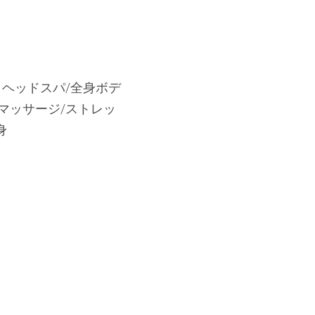
ライヘッドスパ/全身ボ
ンパマッサージ/スト
正/痩身