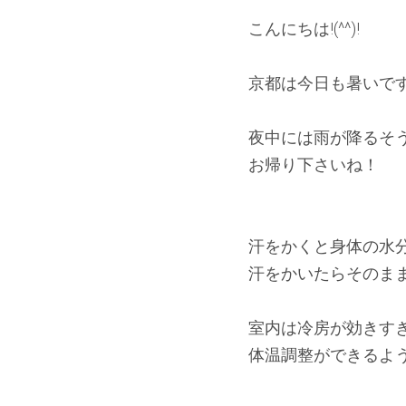
こんにちは!(^^)!
京都は今日も暑いです( 
夜中には雨が降るそ
お帰り下さいね！
汗をかくと身体の水
汗をかいたらそのま
室内は冷房が効きす
体温調整ができるよ