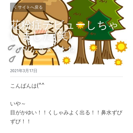
サイトへ戻る
花粉症デビューしちゃ
いました(笑)
ついに…きましたね
2021年3月17日
こんばんは(^^
いや～
目がかゆい！！くしゃみよく出る！！鼻水ずび
ずび！！