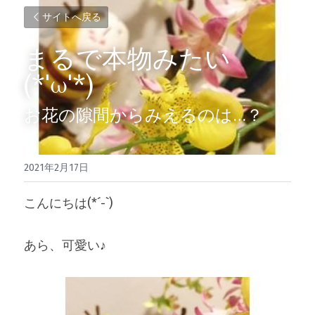
サイトへ戻る
まるで本物みたい
(*'ω'*)
お花の隙間からみえるのは…？
2021年2月17日
こんにちは(*´-`)
あら、可愛い♪